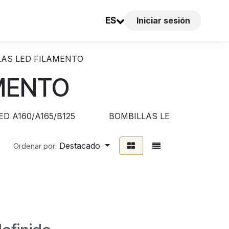
ES
Iniciar sesión
LAS LED FILAMENTO
MENTO
D A160/A165/B125
BOMBILLAS LED A60/A65/A6
Destacado
Ordenar por: