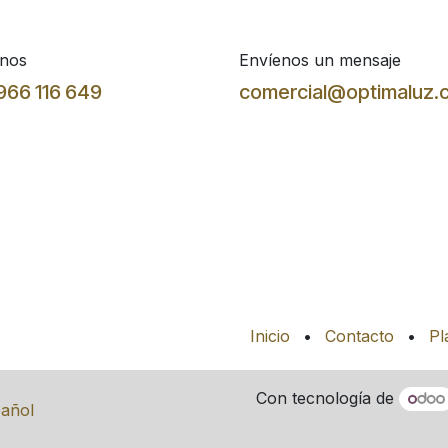
nos
Envíenos un mensaje
966 116 649
comercial@optimaluz.
Inicio
•
Contacto
•
Pl
Con tecnología de
añol