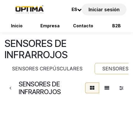
ES
Iniciar sesión
Inicio
Empresa
Contacto
B2B
Ir al contenido
SENSORES DE
INFRARROJOS
SENSORES CREPÚSCULARES
SENSORES D
SENSORES DE
INFRARROJOS