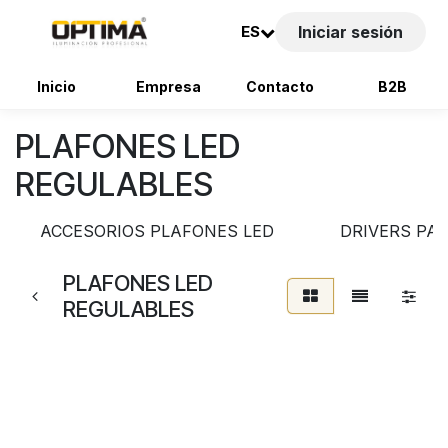
ES
Iniciar sesión
Inicio
Empresa
Contacto
B2B
Ir al contenido
PLAFONES LED
REGULABLES
ACCESORIOS PLAFONES LED
DRIVERS PA
PLAFONES LED
REGULABLES