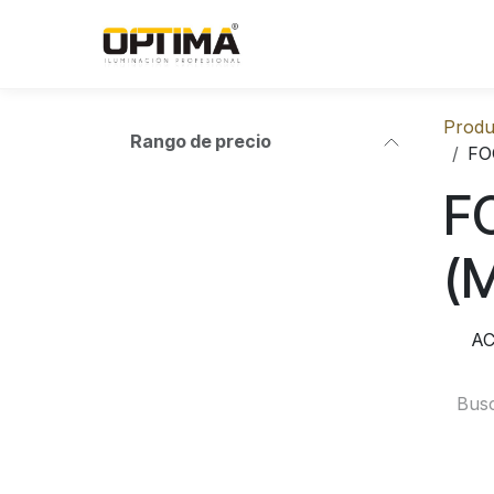
Ir al contenido
Produ
Rango de precio
FO
F
(
AC