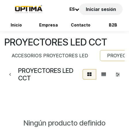
ES
Iniciar sesión
Inicio
Empresa
Contacto
B2B
Ir al contenido
PROYECTORES LED CCT
ACCESORIOS PROYECTORES LED
PROYECT
PROYECTORES LED
CCT
Ningún producto definido